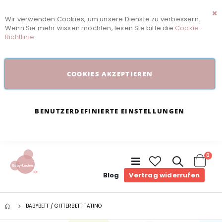
Wir verwenden Cookies, um unsere Dienste zu verbessern.
Sc
Wenn Sie mehr wissen möchten, lesen Sie bitte die
Cookie-
Richtlinie
.
COOKIES AKZEPTIEREN
BENUTZERDEFINIERTE EINSTELLUNGEN
Arti
0
Navigation
umschalten
Cart
Blog
Vertrag widerrufen
BABYBETT / GITTERBETT TATINO