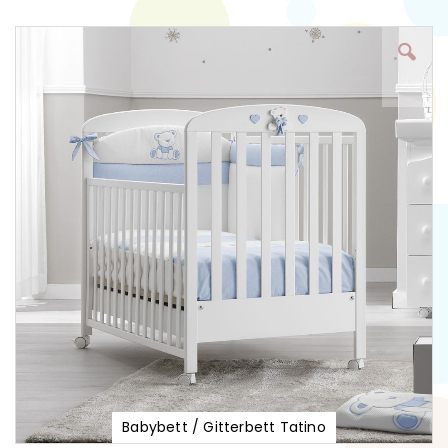
Zum
Ende
der
Bildgalerie
springen
Babybett / Gitterbett Tatino