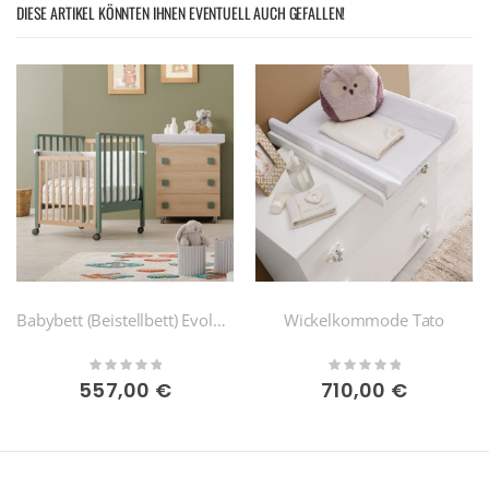
DIESE ARTIKEL KÖNNTEN IHNEN EVENTUELL AUCH GEFALLEN!
Babybett (Beistellbett) Evolution
Wickelkommode Tato
Rating:
Rating:
0%
0%
557,00 €
710,00 €