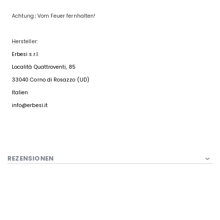
Achtung
:
Vom Feuer fernhalten!
Hersteller:
Erbesi s.r.l.
Località Quattroventi, 85
33040 Corno di Rosazzo (UD)
Italien
info@erbesi.it
REZENSIONEN