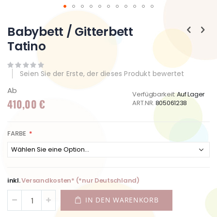
Zum
Anfang
Babybett / Gitterbett
der
Tatino
Bildgalerie
springen
Seien Sie der Erste, der dieses Produkt bewertet
Ab
Verfügbarkeit:
Auf Lager
410,00 €
ART.NR.
805061238
FARBE
inkl.
Versandkosten* (*nur Deutschland)
IN DEN WARENKORB