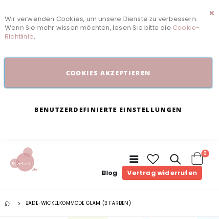
Wir verwenden Cookies, um unsere Dienste zu verbessern.
Sc
Wenn Sie mehr wissen möchten, lesen Sie bitte die
Cookie-
Richtlinie
.
COOKIES AKZEPTIEREN
BENUTZERDEFINIERTE EINSTELLUNGEN
Arti
0
Navigation
umschalten
Cart
Blog
Vertrag widerrufen
BADE-WICKELKOMMODE GLAM (3 FARBEN)