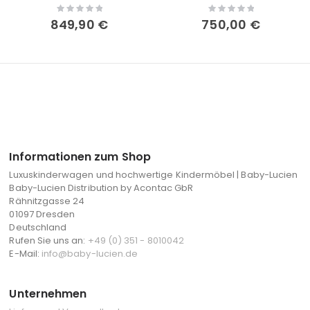
Rating:
Rating:
0%
0%
849,90 €
750,00 €
Informationen zum Shop
Luxuskinderwagen und hochwertige Kindermöbel | Baby-Lucien
Baby-Lucien Distribution by Acontac GbR
Rähnitzgasse 24
01097 Dresden
Deutschland
Rufen Sie uns an:
+49 (0) 351 - 8010042
E-Mail:
info@baby-lucien.de
Unternehmen