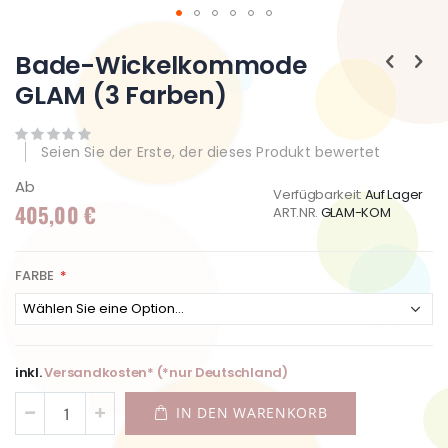
Zum
Anfang
Bade-Wickelkommode
der
GLAM (3 Farben)
Bildgalerie
springen
Seien Sie der Erste, der dieses Produkt bewertet
Ab
Verfügbarkeit:
Auf Lager
405,00 €
ART.NR.
GLAM-KOM
FARBE
inkl.
Versandkosten* (*nur Deutschland)
IN DEN WARENKORB