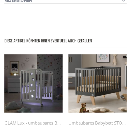
REZENSIONEN
DIESE ARTIKEL KÖNNTEN IHNEN EVENTUELL AUCH GEFALLEN!
GLAM Lux - umbaubares Babybett (mit Matratze + Bettgarnitur)
Umbaubares Babybett STOCCOLMA