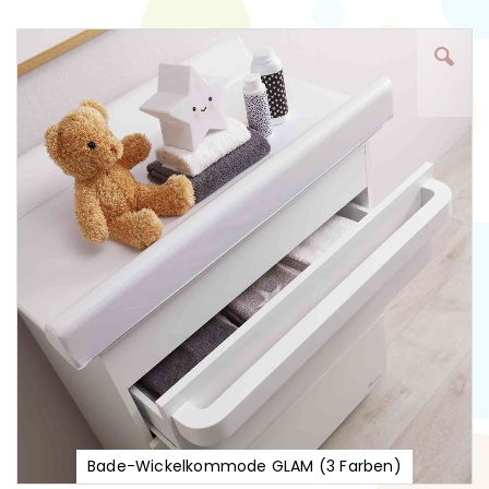
Zum
Ende
der
Bildgalerie
springen
Bade-Wickelkommode GLAM (3 Farben)