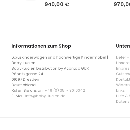
0%
0%
940,00 €
970,0
Informationen zum Shop
Unte
Luxuskinderwagen und hochwertige Kindermöbel |
Liefer 
Baby-Lucien
Unsere
Baby-Lucien Distribution by Acontac GbR
Impre
Rähnitzgasse 24
Gutsch
01097 Dresden
Kontak
Deutschland
Widerr
Rufen Sie uns an:
+49 (0) 351 - 8010042
Links
E-Mail:
info@baby-lucien.de
Hilfe &
Datens