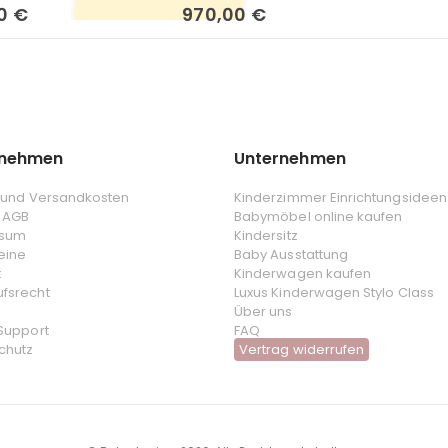
0%
0 €
970,00 €
rnehmen
Unternehmen
- und Versandkosten
Kinderzimmer Einrichtungsideen
 AGB
Babymöbel online kaufen
ssum
Kindersitz
eine
Baby Ausstattung
t
Kinderwagen kaufen
ufsrecht
Luxus Kinderwagen Stylo Class
Über uns
 Support
FAQ
chutz
Vertrag widerrufen