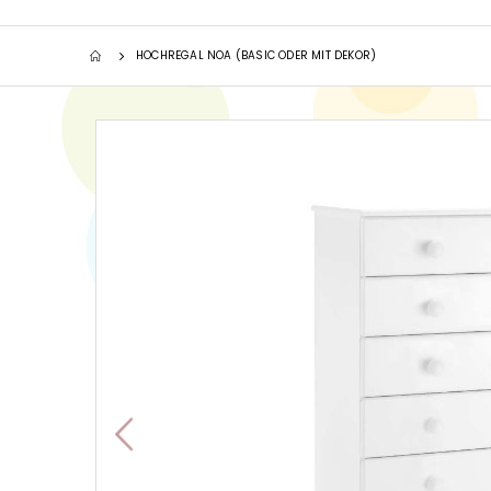
HOCHREGAL NOA (BASIC ODER MIT DEKOR)
Zum
Ende
der
Bildgalerie
springen