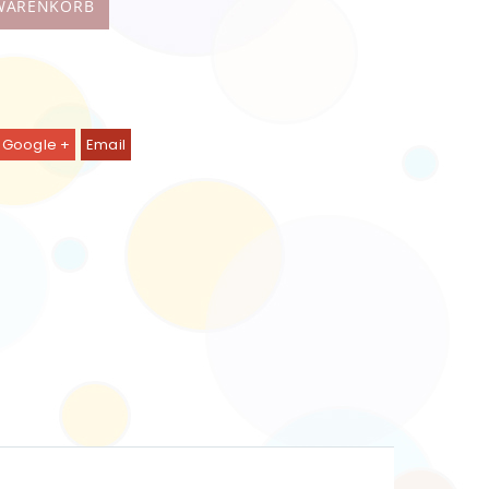
 WARENKORB
Google +
Email
OA (Basic oder mit Dekor)