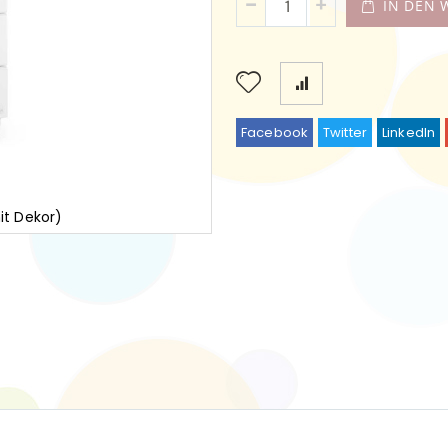
IN DEN
Facebook
Twitter
LinkedIn
it Dekor)
Hochregal N